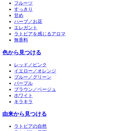
フルーツ
すっきり
甘め
ハーブ／お花
エレガント
ラトビアを感じるアロマ
無香料
色から見つける
レッド／ピンク
イエロー／オレンジ
ブルー／グリーン
パープル
ブラウン／ベージュ
ホワイト
キラキラ
由来から見つける
ラトビアの自然