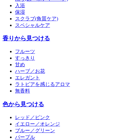
入浴
保湿
スクラブ(角質ケア)
スペシャルケア
香りから見つける
フルーツ
すっきり
甘め
ハーブ／お花
エレガント
ラトビアを感じるアロマ
無香料
色から見つける
レッド／ピンク
イエロー／オレンジ
ブルー／グリーン
パープル