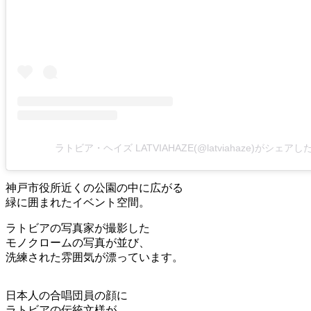
ラトビア・ヘイズ LATVIAHAZE(@latviahaze)がシェア
神戸市役所近くの公園の中に広がる
緑に囲まれたイベント空間。
ラトビアの写真家が撮影した
モノクロームの写真が並び、
洗練された雰囲気が漂っています。
日本人の合唱団員の顔に
ラトビアの伝統文様が、