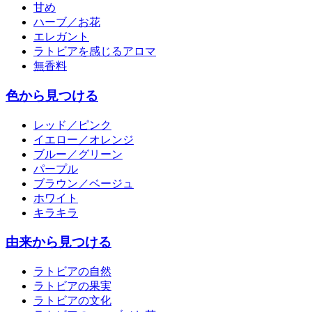
甘め
ハーブ／お花
エレガント
ラトビアを感じるアロマ
無香料
色から見つける
レッド／ピンク
イエロー／オレンジ
ブルー／グリーン
パープル
ブラウン／ベージュ
ホワイト
キラキラ
由来から見つける
ラトビアの自然
ラトビアの果実
ラトビアの文化