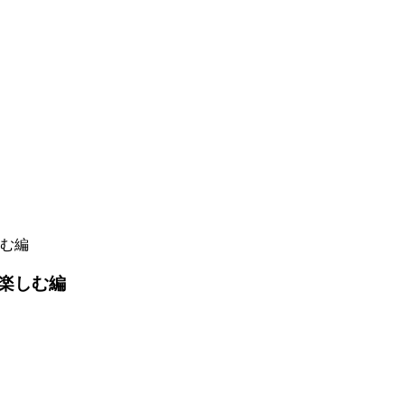
む編
楽しむ編