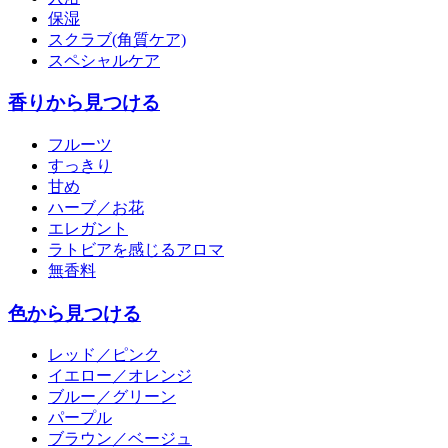
保湿
スクラブ(角質ケア)
スペシャルケア
香りから見つける
フルーツ
すっきり
甘め
ハーブ／お花
エレガント
ラトビアを感じるアロマ
無香料
色から見つける
レッド／ピンク
イエロー／オレンジ
ブルー／グリーン
パープル
ブラウン／ベージュ