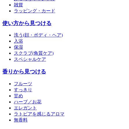
雑貨
ラッピング・カード
使い方から見つける
洗う(顔・ボディ・ヘア)
入浴
保湿
スクラブ(角質ケア)
スペシャルケア
香りから見つける
フルーツ
すっきり
甘め
ハーブ／お花
エレガント
ラトビアを感じるアロマ
無香料