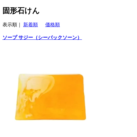
固形石けん
表示順｜
新着順
価格順
ソープ サジー（シーバックソーン）