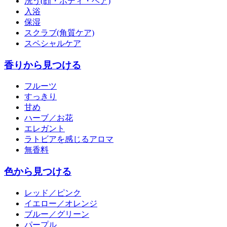
洗う(顔・ボディ・ヘア)
入浴
保湿
スクラブ(角質ケア)
スペシャルケア
香りから見つける
フルーツ
すっきり
甘め
ハーブ／お花
エレガント
ラトビアを感じるアロマ
無香料
色から見つける
レッド／ピンク
イエロー／オレンジ
ブルー／グリーン
パープル