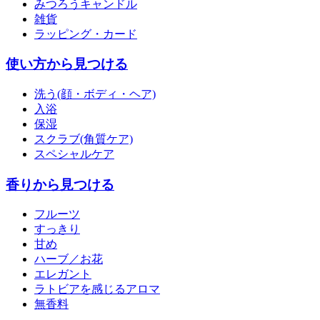
みつろうキャンドル
雑貨
ラッピング・カード
使い方から見つける
洗う(顔・ボディ・ヘア)
入浴
保湿
スクラブ(角質ケア)
スペシャルケア
香りから見つける
フルーツ
すっきり
甘め
ハーブ／お花
エレガント
ラトビアを感じるアロマ
無香料