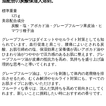
油配合の炭酸保湿入浴剤。
標準重量
125ｇ
美容配合成分
炭酸・塩・アボカド油・グレープフルーツ果皮油・ヒ
マワリ種子油
グレープフルーツはダイエットやセルライト対策としても知
られています。血行促進と肩こり、腰痛によいとされる炭
酸、お肌引締めの塩、保湿効果と栄養価が高いアボカド油や
ひまわり油がつややかで活力感のあるお肌に整えます。グレ
ープフルーツ油が皮膚の抵抗力を高め、気持ちを盛り上げ論
理的な思考へと導いてくれます。
グレープフルーツ油は、リンパを刺激して体内の老廃物を排
出させるため、むくみ解消やセルライト対策にも。すべての
お肌タイプにお使いいただけます。
フルーティな香りは、沈んだ気持ちを高めて前向きにしてく
れます。新しいことに挑戦したい時におすすめの香りです。