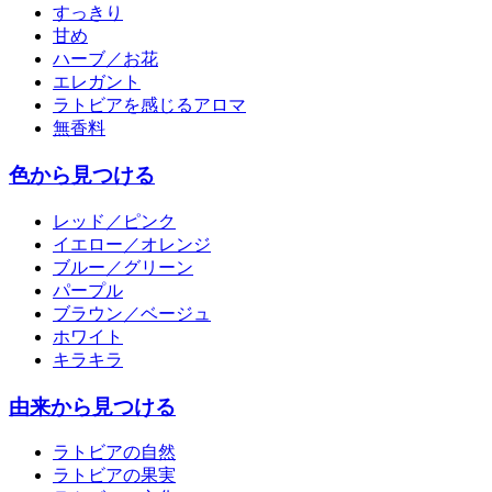
すっきり
甘め
ハーブ／お花
エレガント
ラトビアを感じるアロマ
無香料
色から見つける
レッド／ピンク
イエロー／オレンジ
ブルー／グリーン
パープル
ブラウン／ベージュ
ホワイト
キラキラ
由来から見つける
ラトビアの自然
ラトビアの果実