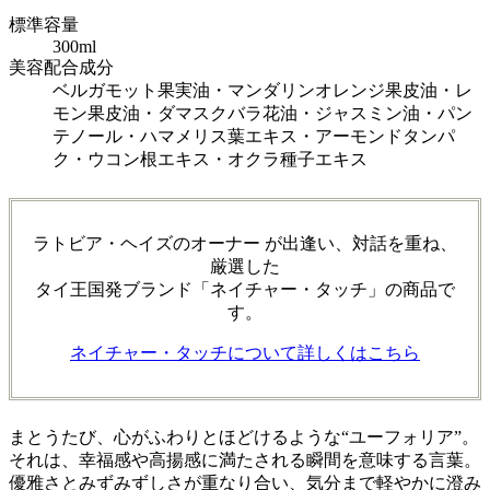
標準容量
300ml
美容配合成分
ベルガモット果実油・マンダリンオレンジ果皮油・レ
モン果皮油・ダマスクバラ花油・ジャスミン油・パン
テノール・ハマメリス葉エキス・アーモンドタンパ
ク・ウコン根エキス・オクラ種子エキス
ラトビア・ヘイズのオーナー が出逢い、
対話を重ね、
厳選した
タイ王国発ブランド
「ネイチャー・タッチ」の商品で
す。
ネイチャー・タッチについて
詳しくはこちら
まとうたび、心がふわりとほどけるような“ユーフォリア”。
それは、幸福感や高揚感に満たされる瞬間を意味する言葉。
優雅さとみずみずしさが重なり合い、気分まで軽やかに澄み