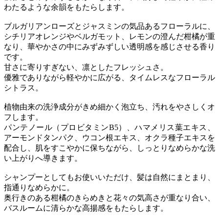
わたるような余韻をもたらします。
ブルガリアンローズとジャスミンの気品あるフローラルに、
シチリアオレンジやベルガモット、レモンの澄んだ柑橘が重
なり、華やかさの中にみずみずしい透明感を感じさせる香り
です。
甘さに寄りすぎない、凛としたフレッシュさ。
優雅でありながら軽やかに広がる、タイムレスなフローラル
シトラス。
植物由来の洗浄成分がきめ細かく泡立ち、汚れをやさしくオ
フします。
パンテノール（プロビタミンB5）、ハマメリス葉エキス、
アーモンドタンパク、ウコン根エキス、オクラ種子エキスを
配合し、肌をすこやかに保ちながら、しっとりなめらかな洗
い上がりへ導きます。
シャンプーとしてもお使いいただけ、髪は自然にまとまり、
指通りなめらかに。
奥行きのある柑橘のきらめきと花々の気高さが重なり合い、
バスルームに清らかな高揚感をもたらします。