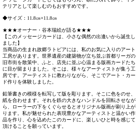
テリアとして楽しむのもおすすめです。
◆サイズ：11.8㎝×11.8㎝
★★★オーナー・谷本瑞絵が語る★★★
【このメッセージカードは、小さな偶然の出逢いから誕生し
ました】
当商品の生まれ故郷ラトビアには、私のお気に入りのアート
工房があります。世界遺産の建築物が立ち並ぶ首都リーガの
旧市街を散策中、ふと、店先に並ぶ心温まる版画カードたち
に目が留まりました。そこは、様々なアーティストが集う工
房です。アーティストに教わりながら、そこでアート・カー
ド作りを体験しました。
鉛筆書きの模様を転写して版を彫ります。そこに色をのせ、
紙を合わせます。それを鉄の大きなハンドルを回転させなが
ら、ローラーの下をくぐらせるとオリジナル版画が刷り上が
ります。私が魅せられた表現豊かなアーティストと温かい作
品を作り、心を込めたこのカードに、楽しいひと時を感じて
頂けることを願っています。