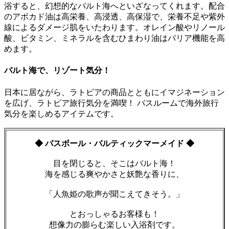
浴すると、幻想的なバルト海へといざなってくれます。配合
のアボカド油は高栄養、高浸透、高保湿で、栄養不足や紫外
線によるダメージ肌をいたわります。オレイン酸やリノール
酸、ビタミン、ミネラルを含むひまわり油はバリア機能を高
めます。
バルト海で、リゾート気分！
日本に居ながら、ラトビアの商品とともにイマジネーション
を広げ、ラトビア旅行気分を満喫！ バスルームで海外旅行
気分を楽しめるアイテムです。
◆ バスボール・バルティックマーメイド
◆
目を閉じると、そこはバルト海！
海を感じる爽やかさと妖艶な香りに、
「人魚姫の歌声が聞こえてきそう。」
とおっしゃるお客様も！
想像力の膨らむ楽しい入浴剤です。