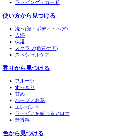
ラッピング・カード
使い方から見つける
洗う(顔・ボディ・ヘア)
入浴
保湿
スクラブ(角質ケア)
スペシャルケア
香りから見つける
フルーツ
すっきり
甘め
ハーブ／お花
エレガント
ラトビアを感じるアロマ
無香料
色から見つける